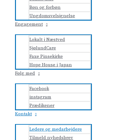
Bøn og forbøn
Ungdomsvelsignelse
Engagement
Lokalt i Næstved
SjølundCare
Faxe Pinsekirke
Hope House i Japan
Følg med
Facebook
instagram
Prædikener
Kontakt
Ledere og medarbejdere
Tilmeld nyhedsbrev