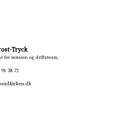
rost-Tryck
 for mission og driftsteam.
 91 38 72
lundkirken.dk