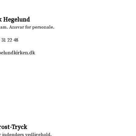
ik Hegelund
am. Ansvar for personale.
 31 22 48
oelundkirken.dk
rost-Tryck
r indendørs vedligehold.