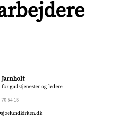
arbejdere
 Jarnholt
 for gudstjenester og ledere
 70 64 18
sjoelundkirken.dk