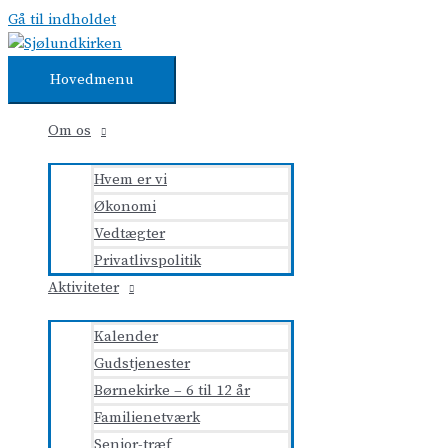
Gå til indholdet
Hovedmenu
Om os
Hvem er vi
Økonomi
Vedtægter
Privatlivspolitik
Aktiviteter
Kalender
Gudstjenester
Børnekirke – 6 til 12 år
Familienetværk
Senior-træf