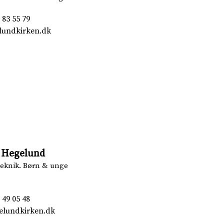
 83 55 79
lundkirken.dk
 Hegelund
teknik. Børn & unge
 49 05 48
elundkirken.dk