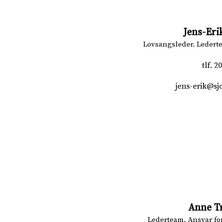
Jens-Er
Lovsangsleder. Lederte
tlf.
20
jens-erik@sj
Anne T
Lederteam. Ansvar fo