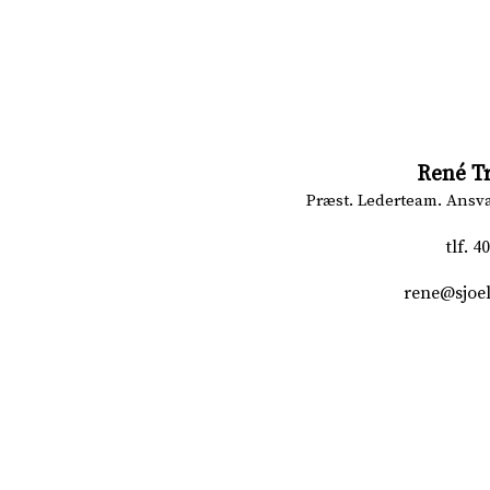
René T
Præst. Lederteam. Ansvar
tlf
.
40
rene@sjoe