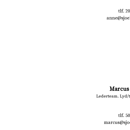
tlf.
20
anne@sjoe
Marcus
Lederteam. Lyd/
tlf.
50
marcus@sjo