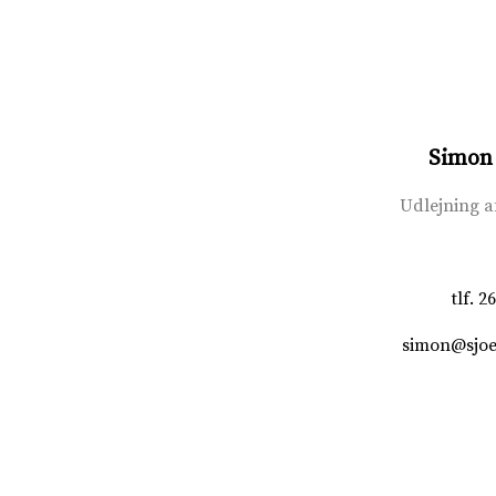
Simon 
Udlejning a
tlf.
26
simon@sjoe