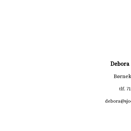
Debora 
Børnek
tlf.
71
debora@sjo