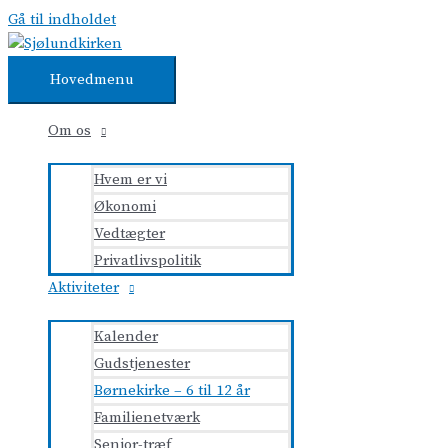
Gå til indholdet
Hovedmenu
Om os
Hvem er vi
Økonomi
Vedtægter
Privatlivspolitik
Aktiviteter
Kalender
Gudstjenester
Børnekirke – 6 til 12 år
Familienetværk
Senior-træf