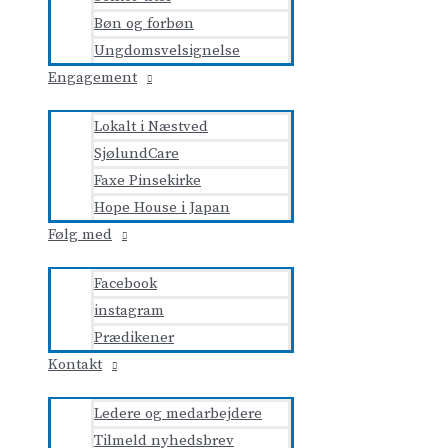
Bøn og forbøn
Ungdomsvelsignelse
Engagement
Lokalt i Næstved
SjølundCare
Faxe Pinsekirke
Hope House i Japan
Følg med
Facebook
instagram
Prædikener
Kontakt
Ledere og medarbejdere
Tilmeld nyhedsbrev