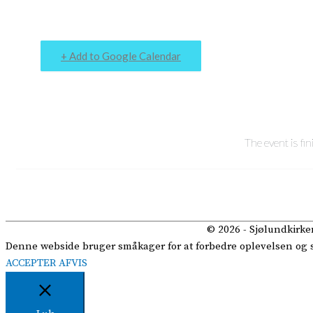
+ Add to Google Calendar
The event is fin
© 2026 -
Sjølundkirke
Denne webside bruger småkager for at forbedre oplevelsen og se 
ACCEPTER
AFVIS