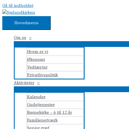
Gå til indholdet
Hovedmenu
Om os
Hvem er vi
Økonomi
Vedtægter
Privatlivspolitik
Aktiviteter
Kalender
Gudstjenester
Børnekirke – 6 til 12 år
Familienetværk
Senior-træf