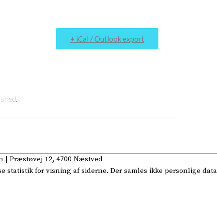
+ iCal / Outlook export
ished.
n
| Præstøvej 12, 4700 Næstved
statistik for visning af siderne. Der samles ikke personlige data