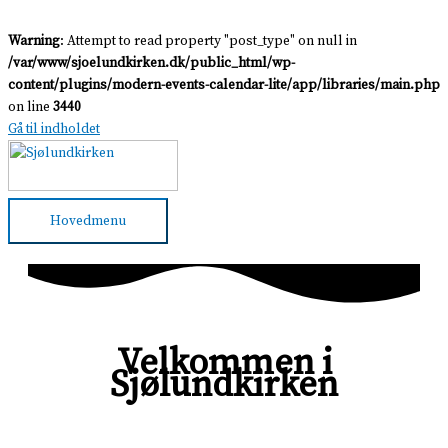
Warning
: Attempt to read property "post_type" on null in
/var/www/sjoelundkirken.dk/public_html/wp-
content/plugins/modern-events-calendar-lite/app/libraries/main.php
on line
3440
Gå til indholdet
Hovedmenu
Velkommen i
Sjølundkirken